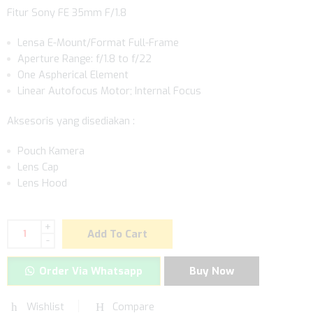
Fitur Sony FE 35mm F/1.8
Lensa E-Mount/Format Full-Frame
Aperture Range: f/1.8 to f/22
One Aspherical Element
Linear Autofocus Motor; Internal Focus
Aksesoris yang disediakan :
Pouch Kamera
Lens Cap
Lens Hood
+
Add To Cart
-
Order Via Whatsapp
Buy Now
Wishlist
Compare