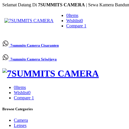
Selamat Datang Di
7SUMMITS CAMERA
| Sewa Kamera Bandun
0
Items
Wishlist
0
Compare
1
7summits Camera
Cisaranten
7summits Camera
Sriwijaya
0
Items
Wishlist
0
Compare
1
Browse Categories
Camera
Lenses