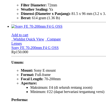
Filter Diameter:
72mm
Weather Sealing:
Ya
Dimensi (Diameter x Panjang):
81.5 x 96 mm (3.2 x 3.8
Berat:
614 gram (1.36 lb)
Add to cart
Wishlist
Quick View
Compare
Lenses
Sony FE 70-200mm F4 G OSS
Rp
150.000
Umum:
Mount:
Sony E-mount
Format:
Full-frame
Focal Length:
70-200mm
Aperture:
Maksimum: f/4 (di seluruh rentang zoom)
Minimum: f/22 (dapat bervariasi tergantung versi)
Performa: