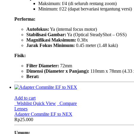
Maksimum: f/4 (di seluruh rentang zoom)
Minimum: f/22 (dapat bervariasi tergantung versi)
Performa:
Autofokus:
Ya (internal focus motor)
Stabilisasi Gambar:
Ya (Optical SteadyShot – OSS)
Magnifikasi Maksimum:
0.38x
Jarak Fokus Minimum:
0.45 meter (1.48 kaki)
Fisik:
Filter Diameter:
72mm
Dimensi (Diameter x Panjang):
110mm x 78mm (4.33 x
Berat:
Add to cart
Wishlist
Quick View
Compare
Lenses
Adapter Commlite EF to NEX
Rp
25.000
Umum: