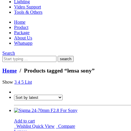
Lighting
Video Support
Tools & Others
Home
Product
Package
About Us
Whatsapp
Search
What
are
you
Home
/ Products tagged “lensa sony”
looking
for?
Show
3
4
5
List
Add to cart
Wishlist
Quick View
Compare