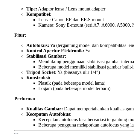
Tipe:
Adaptor lensa / Lens mount adapter
Kompatibel:
Lensa: Canon EF dan EF-S mount
Kamera: Sony E-mount (seri A7, A6000, A5000,
Fitur:
Autofokus:
Ya (tergantung model dan kompatibilitas len
Kontrol Apertur Elektronik:
Ya
Stabilisasi Gambar:
Mendukung penggunaan stabilisasi gambar interna
Beberapa model memiliki stabilisasi gambar built-
Tripod Socket:
Ya (biasanya ulir 1/4″)
Konstruksi:
Plastik (pada beberapa model lama)
Logam (pada beberapa model terbaru)
Performa:
Kualitas Gambar:
Dapat mempertahankan kualitas gamb
Kecepatan Autofokus:
Kecepatan autofocus bisa bervariasi tergantung mo
Beberapa pengguna melaporkan autofocus yang lam