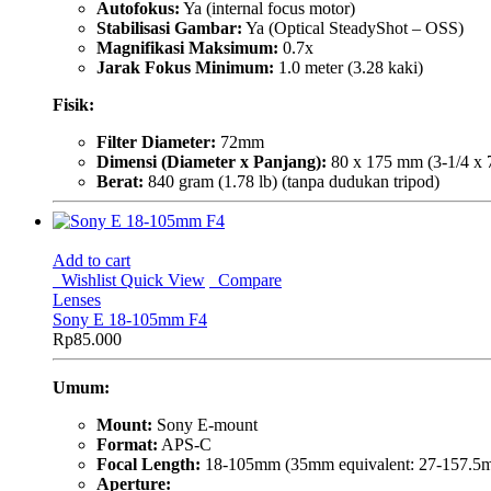
Autofokus:
Ya (internal focus motor)
Stabilisasi Gambar:
Ya (Optical SteadyShot – OSS)
Magnifikasi Maksimum:
0.7x
Jarak Fokus Minimum:
1.0 meter (3.28 kaki)
Fisik:
Filter Diameter:
72mm
Dimensi (Diameter x Panjang):
80 x 175 mm (3-1/4 x 7
Berat:
840 gram (1.78 lb) (tanpa dudukan tripod)
Add to cart
Wishlist
Quick View
Compare
Lenses
Sony E 18-105mm F4
Rp
85.000
Umum:
Mount:
Sony E-mount
Format:
APS-C
Focal Length:
18-105mm (35mm equivalent: 27-157.5
Aperture: