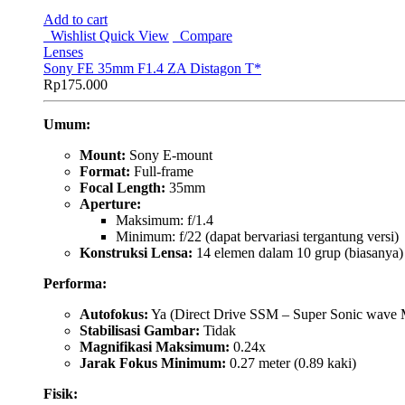
Add to cart
Wishlist
Quick View
Compare
Lenses
Sony FE 35mm F1.4 ZA Distagon T*
Rp
175.000
Umum:
Mount:
Sony E-mount
Format:
Full-frame
Focal Length:
35mm
Aperture:
Maksimum: f/1.4
Minimum: f/22 (dapat bervariasi tergantung versi)
Konstruksi Lensa:
14 elemen dalam 10 grup (biasanya)
Performa:
Autofokus:
Ya (Direct Drive SSM – Super Sonic wave 
Stabilisasi Gambar:
Tidak
Magnifikasi Maksimum:
0.24x
Jarak Fokus Minimum:
0.27 meter (0.89 kaki)
Fisik: