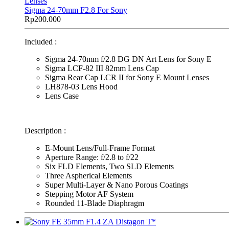
Lenses
Sigma 24-70mm F2.8 For Sony
Rp
200.000
Included :
Sigma 24-70mm f/2.8 DG DN Art Lens for Sony E
Sigma LCF-82 III 82mm Lens Cap
Sigma Rear Cap LCR II for Sony E Mount Lenses
LH878-03 Lens Hood
Lens Case
Description :
E-Mount Lens/Full-Frame Format
Aperture Range: f/2.8 to f/22
Six FLD Elements, Two SLD Elements
Three Aspherical Elements
Super Multi-Layer & Nano Porous Coatings
Stepping Motor AF System
Rounded 11-Blade Diaphragm