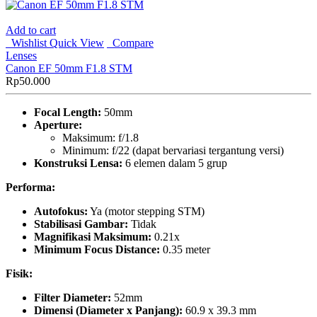
Add to cart
Wishlist
Quick View
Compare
Lenses
Canon EF 50mm F1.8 STM
Rp
50.000
Focal Length:
50mm
Aperture:
Maksimum: f/1.8
Minimum: f/22 (dapat bervariasi tergantung versi)
Konstruksi Lensa:
6 elemen dalam 5 grup
Performa:
Autofokus:
Ya (motor stepping STM)
Stabilisasi Gambar:
Tidak
Magnifikasi Maksimum:
0.21x
Minimum Focus Distance:
0.35 meter
Fisik:
Filter Diameter:
52mm
Dimensi (Diameter x Panjang):
60.9 x 39.3 mm