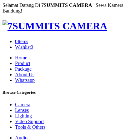
Selamat Datang Di
7SUMMITS CAMERA
| Sewa Kamera
Bandung!
0
Items
Wishlist
0
Home
Product
Package
About Us
Whatsapp
Browse Categories
Camera
Lenses
Lighting
Video Support
Tools & Others
Audio