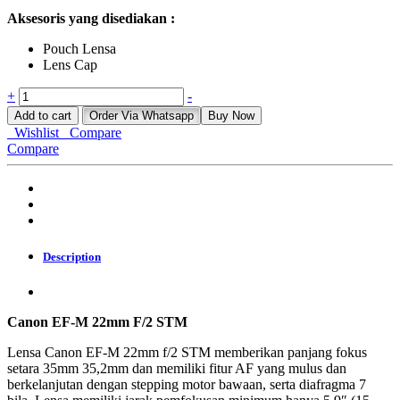
Aksesoris yang disediakan :
Pouch Lensa
Lens Cap
Canon
+
-
EF-
Add to cart
Order Via Whatsapp
Buy Now
M
Wishlist
Compare
22mm
Compare
F/2
STM
quantity
Description
Canon EF-M 22mm F/2 STM
Lensa Canon EF-M 22mm f/2 STM memberikan panjang fokus
setara 35mm 35,2mm dan memiliki fitur AF yang mulus dan
berkelanjutan dengan stepping motor bawaan, serta diafragma 7