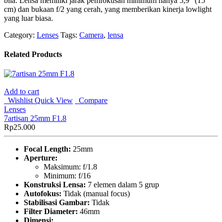
bila. Lensa memiliki jarak pemfokusan minimum hanya 5,9″ (15
cm) dan bukaan f/2 yang cerah, yang memberikan kinerja lowlight
yang luar biasa.
Category:
Lenses
Tags:
Camera
,
lensa
Related Products
Add to cart
Wishlist
Quick View
Compare
Lenses
7artisan 25mm F1.8
Rp
25.000
Focal Length:
25mm
Aperture:
Maksimum: f/1.8
Minimum: f/16
Konstruksi Lensa:
7 elemen dalam 5 grup
Autofokus:
Tidak (manual focus)
Stabilisasi Gambar:
Tidak
Filter Diameter:
46mm
Dimensi: