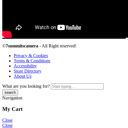
©
7summitscamera
- All Right reserved!
Privacy & Cookies
Terms & Conditions
Accessibility
Store Directory
About Us
What are you looking for?
Navigation
My Cart
Close
Close