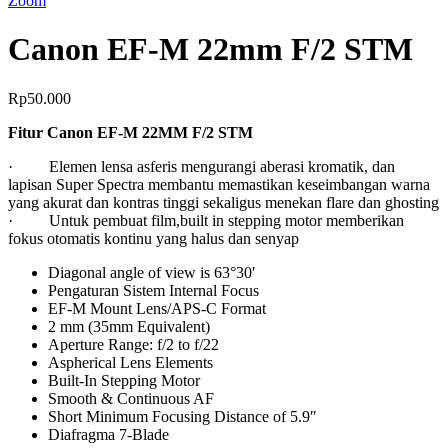
Zoom
Canon EF-M 22mm F/2 STM
Rp
50.000
Fitur
Canon EF-M 22MM F/2 STM
· Elemen lensa asferis mengurangi aberasi kromatik, dan
lapisan Super Spectra membantu memastikan keseimbangan warna
yang akurat dan kontras tinggi sekaligus menekan flare dan ghosting
· Untuk pembuat film,built in stepping motor memberikan
fokus otomatis kontinu yang halus dan senyap
Diagonal angle of view is 63°30′
Pengaturan Sistem Internal Focus
EF-M Mount Lens/APS-C Format
2 mm (35mm Equivalent)
Aperture Range: f/2 to f/22
Aspherical Lens Elements
Built-In Stepping Motor
Smooth & Continuous AF
Short Minimum Focusing Distance of 5.9″
Diafragma 7-Blade