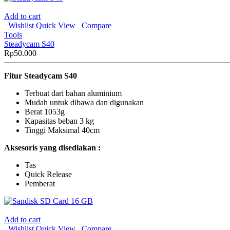
Add to cart
Wishlist
Quick View
Compare
Tools
Steadycam S40
Rp
50.000
Fitur
Steadycam S40
Terbuat dari bahan aluminium
Mudah untuk dibawa dan digunakan
Berat 1053g
Kapasitas beban 3 kg
Tinggi Maksimal 40cm
Aksesoris yang disediakan :
Tas
Quick Release
Pemberat
Add to cart
Wishlist
Quick View
Compare