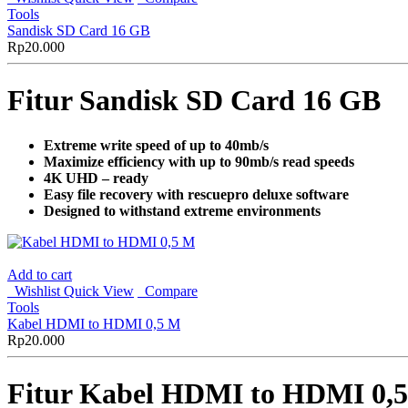
Tools
Sandisk SD Card 16 GB
Rp
20.000
Fitur Sandisk SD Card 16 GB
Extreme write speed of up to 40mb/s
Maximize efficiency with up to 90mb/s read speeds
4
K
UHD –
ready
Easy file recovery with rescuepro deluxe software
Designed to withstand extreme environments
Add to cart
Wishlist
Quick View
Compare
Tools
Kabel HDMI to HDMI 0,5 M
Rp
20.000
Fitur Kabel HDMI to HDMI 0,