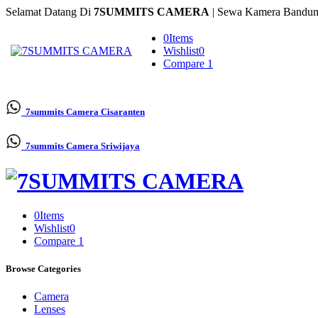
Selamat Datang Di
7SUMMITS CAMERA
| Sewa Kamera Bandun
0
Items
Wishlist
0
Compare
1
7summits Camera
Cisaranten
7summits Camera
Sriwijaya
0
Items
Wishlist
0
Compare
1
Browse Categories
Camera
Lenses