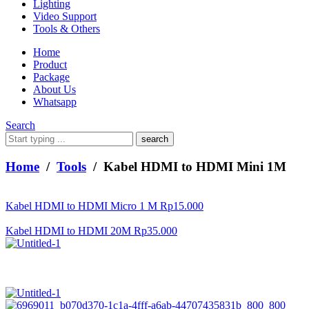
Lighting
Video Support
Tools & Others
Home
Product
Package
About Us
Whatsapp
Search
What
are
you
Home
/
Tools
/ Kabel HDMI to HDMI Mini 1M
looking
for?
Kabel HDMI to HDMI Micro 1 M
Rp
15.000
Kabel HDMI to HDMI 20M
Rp
35.000