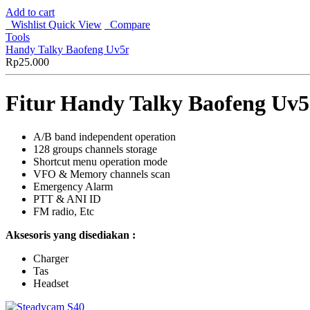
Add to cart
Wishlist
Quick View
Compare
Tools
Handy Talky Baofeng Uv5r
Rp
25.000
Fitur Handy Talky Baofeng Uv5
A/B band independent operation
128 groups channels storage
Shortcut menu operation mode
VFO & Memory channels scan
Emergency Alarm
PTT & ANI ID
FM radio, Etc
Aksesoris yang disediakan :
Charger
Tas
Headset