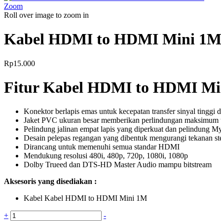
Zoom
Roll over image to zoom in
Kabel HDMI to HDMI Mini 1
Rp
15.000
Fitur Kabel HDMI to HDMI Mi
Konektor berlapis emas untuk kecepatan transfer sinyal tinggi 
Jaket PVC ukuran besar memberikan perlindungan maksimum t
Pelindung jalinan empat lapis yang diperkuat dan pelindung M
Desain pelepas regangan yang dibentuk mengurangi tekanan ste
Dirancang untuk memenuhi semua standar HDMI
Mendukung resolusi 480i, 480p, 720p, 1080i, 1080p
Dolby Trueed dan DTS-HD Master Audio mampu bitstream
Aksesoris yang disediakan :
Kabel Kabel HDMI to HDMI Mini 1M
Kabel
+
-