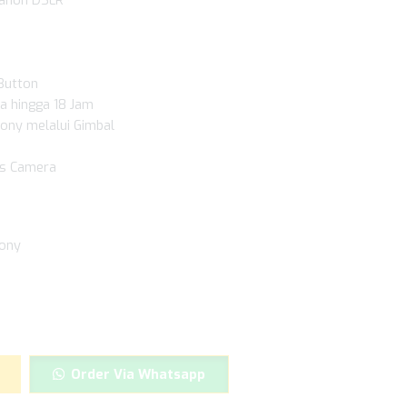
Button
a hingga 18 Jam
ony melalui Gimbal
ts Camera
Sony
Order Via Whatsapp