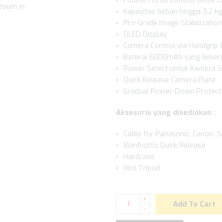
 zoom in
Kapasitas beban hingga 3.2 kg
Pro-Grade Image Stabilization
OLED Display
Camera Control via Handgrip 
Baterai 6000mAh yang bekerj
Power Select untuk Kamera S
Quick Release Camera Plate
Gradual Power-Down Protec
Aksesoris yang disediakan :
Cable for Panasonic, Canon, 
Manfrotto Quick Release
Hardcase
Mini Tripod
+
Add To Cart
-