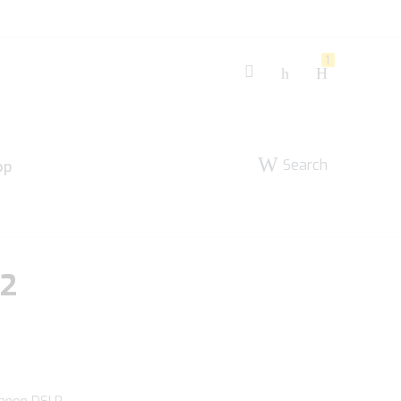
1
Search
pp
 2
Canon DSLR