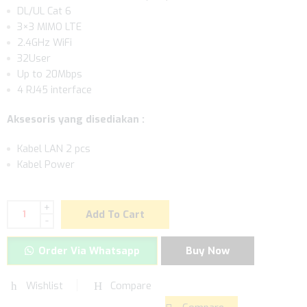
DL/UL Cat 6
3×3 MIMO LTE
2.4GHz WiFi
32User
Up to 20Mbps
4 RJ45 interface
Aksesoris yang disediakan :
Kabel LAN 2 pcs
Kabel Power
+
Add To Cart
-
Order Via Whatsapp
Buy Now
Wishlist
Compare