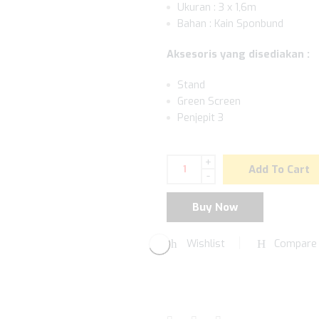
Ukuran : 3 x 1,6m
Bahan : Kain Sponbund
Aksesoris yang disediakan :
Stand
Green Screen
Penjepit 3
+
Add To Cart
-
Buy Now
Wishlist
Compare