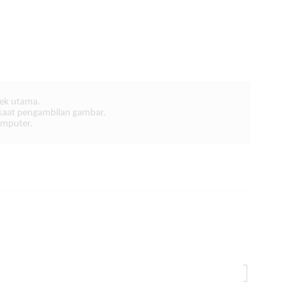
ek utama. 

saat pengambilan gambar. 

omputer.