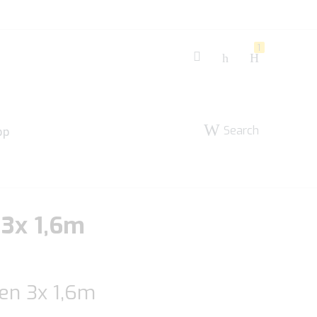
1
Search
pp
 3x 1,6m
een 3x 1,6m