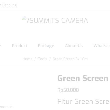
a Bandung!
e
Product
Package
About Us
Whatsa
Home
/
Tools
/ Green Screen 3x 1,6m
Green Screen
Rp
50.000
Fitur Green Scr
 zoom in