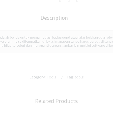
Description
en adalah benda untuk memanipulasi background atau latar belakang dari oby
a orang) bisa ditempatkan di lokasi manapun tanpa harus berada di sana 
na hijau tersebut dan mengganti dengan gambar lain melalui software di k
Category:
Tools
Tag:
tools
Related Products